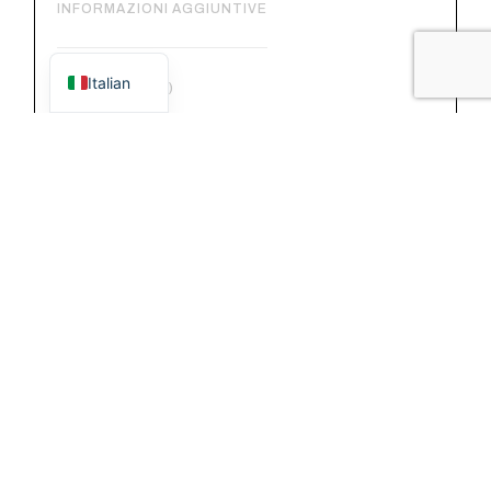
INFORMAZIONI AGGIUNTIVE
English
Italian
RECENSIONI (0)
Porta tabacco in pelle vachetta conciata al
vegetale, dimensioni da chiuso: 17,5×9,5 cm.
È dotata di un apposito scomparto per il
tabacco, una tasca per il filtro foderata in
cotone con chiusura a cerniera, un porta-
accendino e un dispenser per cartine.