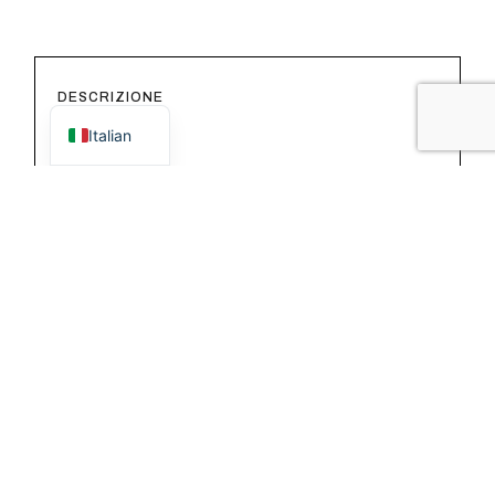
English
DESCRIZIONE
Italian
INFORMAZIONI AGGIUNTIVE
La borsa Fluida è un omaggio alla tradizione
fiorentina, pensata per chi cerca un
accessorio che trascenda le mode passeggere,
acquisendo carattere e valore con il passare
del tempo. Una borsa a tracolla ideale per
tutti i giorni. Semplice, elegante e leggera.