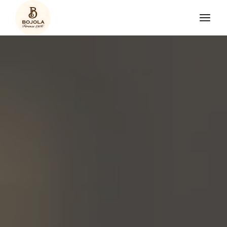
Salta
e
vai
al
contenuto