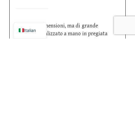
English
Di piccole dimensioni, ma di grande
Italian
capacità.
.
Realizzato a mano in pregiata
pelle conciata al vegetale, questo portafoglio
è pensato per la donna moderna che non
vuole rinunciare a stile e funzionalità. La sua
silhouette compatta è studiata per entrare
facilmente anche nelle pochette o micro-
borse più piccole, ma una volta aperto rivela
un interno sorprendentemente spazioso e
ben organizzato per carte, banconote e
monete.